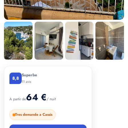
+ 5 photos
Superbe
8,8
11 avis
64 €
/ nuit
A partir de
Tres demande a Cassis