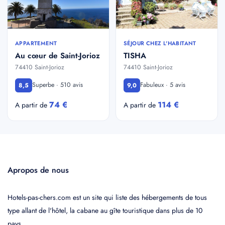
APPARTEMENT
SÉJOUR CHEZ L'HABITANT
Au cœur de Saint-Jorioz
TISHA
74410 Saint-Jorioz
74410 Saint-Jorioz
Superbe · 510 avis
Fabuleux · 5 avis
8,5
9,0
74 €
114 €
A partir de
A partir de
Apropos de nous
Hotels-pas-chers.com est un site qui liste des hébergements de tous
type allant de l'hôtel, la cabane au gîte touristique dans plus de 10
pays.