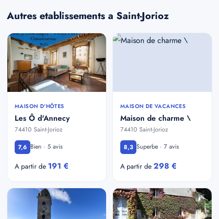
Autres etablissements a Saint-Jorioz
MAISON D'HÔTES
MAISON DE VACANCES
Les Ô d'Annecy
Maison de charme \
74410 Saint-Jorioz
74410 Saint-Jorioz
Bien · 5 avis
Superbe · 7 avis
7,6
8,3
191 €
298 €
A partir de
A partir de