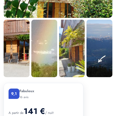
+ 3 photos
Fabuleux
9,1
16 avis
141 €
/ nuit
A partir de