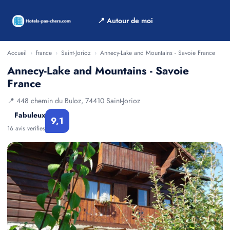
📍 Autour de moi
Accueil
›
france
›
Saint-Jorioz
›
Annecy-Lake and Mountains - Savoie France
Annecy-Lake and Mountains - Savoie
France
📍 448 chemin du Buloz, 74410 Saint-Jorioz
Fabuleux
9,1
16 avis verifies