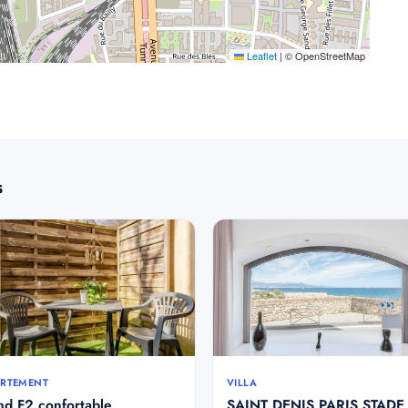
Leaflet
|
© OpenStreetMap
s
RTEMENT
VILLA
nd F2 confortable
SAINT DENIS PARIS STADE