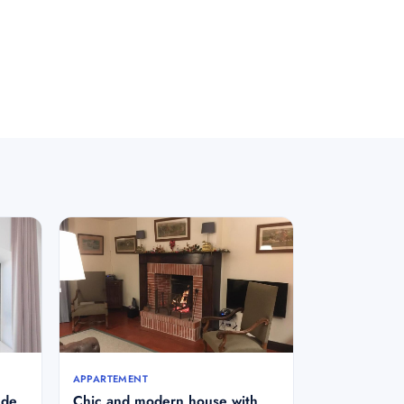
APPARTEMENT
 de
Chic and modern house with