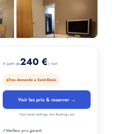
240 €
/ nuit
A partir de
+ 2 photos
Tres demande a Saint-Denis
Voir les prix & reserver →
Vous serez redirige vers Booking.com
✓
Meilleur prix garanti