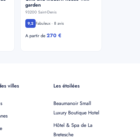
garden
93200 Saint-Denis
Fabuleux · 8 avis
9,2
270 €
A partir de
es villes
Les étoilées
s
Beaumanoir Small
Luxury Boutique Hotel
nnes
Hôtel & Spa de La
e
Bretesche