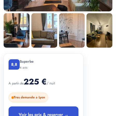
+ 1 photos
Superbe
8,8
4 avis
225 €
/ nuit
A partir de
Tres demande a Lyon
Voir les prix & reserver →