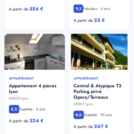
554 €
Fabuleux · 6 avis
A partir de
9,3
25 €
A partir de
APPARTEMENT
APPARTEMENT
Appartement 4 pieces
Central & Atypique T3
lyon
Parking privé
Opera/Terreaux
69003 Lyon
69001 Lyon
Superbe · 5 avis
8,2
Superbe · 92 avis
8,0
324 €
A partir de
267 €
A partir de