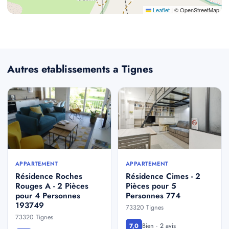
Leaflet
|
© OpenStreetMap
Autres etablissements a Tignes
APPARTEMENT
APPARTEMENT
Résidence Roches
Résidence Cimes - 2
Rouges A - 2 Pièces
Pièces pour 5
pour 4 Personnes
Personnes 774
193749
73320 Tignes
73320 Tignes
Bien · 2 avis
7,0