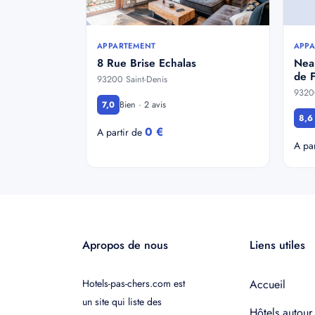
APPARTEMENT
APPA
8 Rue Brise Echalas
Near
de 
93200 Saint-Denis
93200
Bien · 2 avis
7,0
8,6
0 €
A partir de
A pa
Apropos de nous
Liens utiles
Hotels-pas-chers.com est
Accueil
un site qui liste des
Hôtels autour