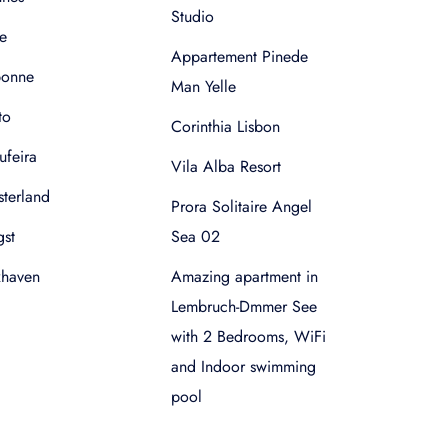
Studio
e
Appartement Pinede
bonne
Man Yelle
to
Corinthia Lisbon
ufeira
Vila Alba Resort
terland
Prora Solitaire Angel
gst
Sea 02
xhaven
Amazing apartment in
Lembruch-Dmmer See
with 2 Bedrooms, WiFi
and Indoor swimming
pool