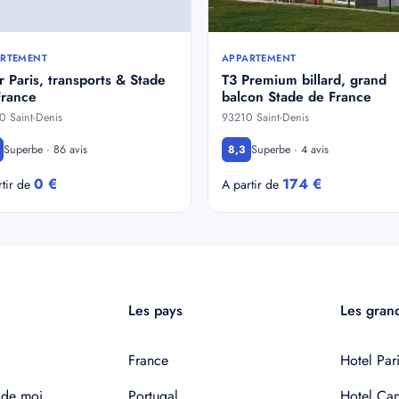
RTEMENT
APPARTEMENT
 Paris, transports & Stade
T3 Premium billard, grand
France
balcon Stade de France
 Saint-Denis
93210 Saint-Denis
Superbe · 86 avis
Superbe · 4 avis
8,3
0 €
174 €
rtir de
A partir de
Les pays
Les grand
France
Hotel Pari
 de moi
Portugal
Hotel Ca