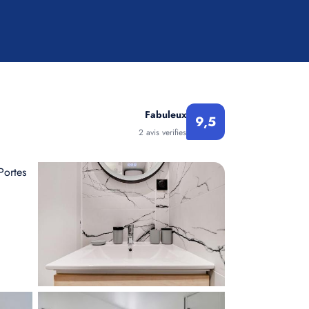
Fabuleux
9,5
2 avis verifies