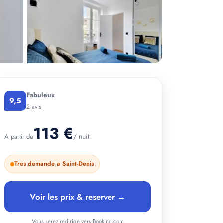
+ 2 photos
Fabuleux
9,5
2 avis
113 €
/ nuit
A partir de
Tres demande a Saint-Denis
Voir les prix & reserver →
Vous serez redirige vers Booking.com