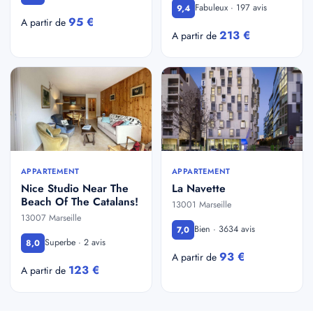
Fabuleux · 197 avis
9,4
95 €
A partir de
213 €
A partir de
APPARTEMENT
APPARTEMENT
Nice Studio Near The
La Navette
Beach Of The Catalans!
13001 Marseille
13007 Marseille
Bien · 3634 avis
7,0
Superbe · 2 avis
8,0
93 €
A partir de
123 €
A partir de