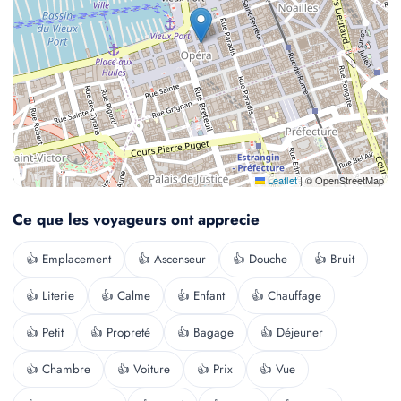
Leaflet
|
© OpenStreetMap
Ce que les voyageurs ont apprecie
👍 Emplacement
👍 Ascenseur
👍 Douche
👍 Bruit
👍 Literie
👍 Calme
👍 Enfant
👍 Chauffage
👍 Petit
👍 Propreté
👍 Bagage
👍 Déjeuner
👍 Chambre
👍 Voiture
👍 Prix
👍 Vue