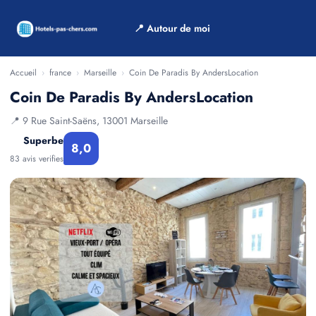
📍 Autour de moi
Accueil
›
france
›
Marseille
›
Coin De Paradis By AndersLocation
Coin De Paradis By AndersLocation
📍 9 Rue Saint-Saëns, 13001 Marseille
Superbe
8,0
83 avis verifies