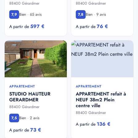
88400 Gérardmer
88400 Gérardmer
Bien · 65 avis
Bien · 9 avis
7,9
7,8
597 €
76 €
A partir de
A partir de
APPARTEMENT
APPARTEMENT
STUDIO HAUTEUR
APPARTEMENT refait à
GERARDMER
NEUF 38m2 Plein
centre ville
88400 Gérardmer
88400 Gérardmer
Bien · 2 avis
7,5
136 €
A partir de
73 €
A partir de