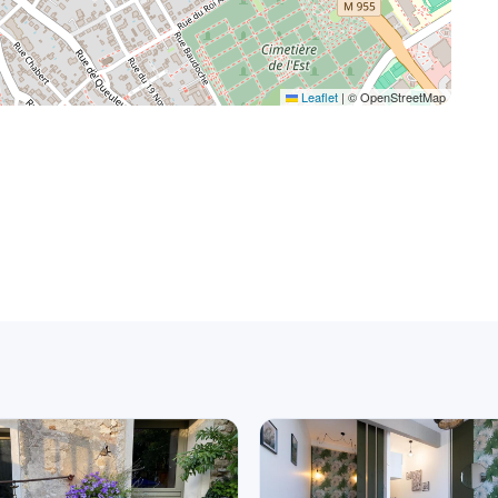
Leaflet
|
© OpenStreetMap