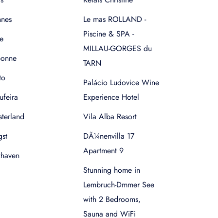
nnes
Le mas ROLLAND -
Piscine & SPA -
e
MILLAU-GORGES du
bonne
TARN
to
Palácio Ludovice Wine
ufeira
Experience Hotel
terland
Vila Alba Resort
gst
DÃ¼nenvilla 17
Apartment 9
xhaven
Stunning home in
Lembruch-Dmmer See
with 2 Bedrooms,
Sauna and WiFi