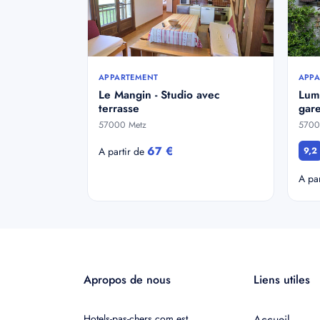
APPARTEMENT
APPA
Le Mangin - Studio avec
Lumi
terrasse
gare
57000 Metz
5700
67 €
A partir de
9,2
A pa
Apropos de nous
Liens utiles
Hotels-pas-chers.com est
Accueil