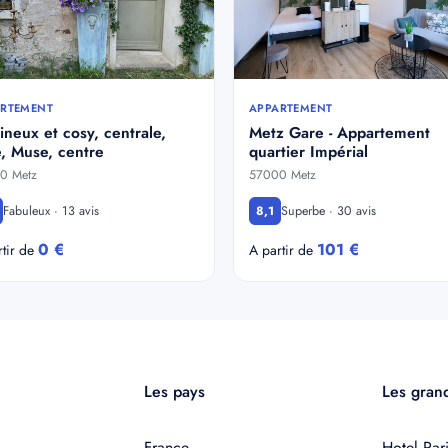
RTEMENT
APPARTEMENT
neux et cosy, centrale,
Metz Gare - Appartement
, Muse, centre
quartier Impérial
0 Metz
57000 Metz
Fabuleux · 13 avis
Superbe · 30 avis
8,1
0 €
101 €
rtir de
A partir de
Les pays
Les grand
France
Hotel Pari