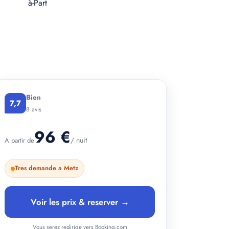
+ 4 photos
Bien
7,7
8 avis
96 €
/ nuit
A partir de
Tres demande a Metz
Voir les prix & reserver →
Vous serez redirige vers Booking.com