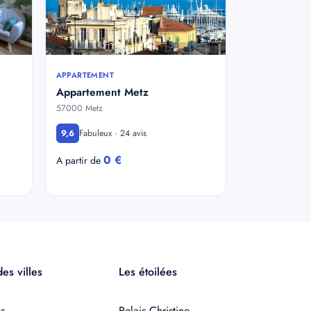
APPARTEMENT
Appartement Metz
57000 Metz
Fabuleux · 24 avis
9,6
0 €
A partir de
es villes
Les étoilées
s
Relais Christine