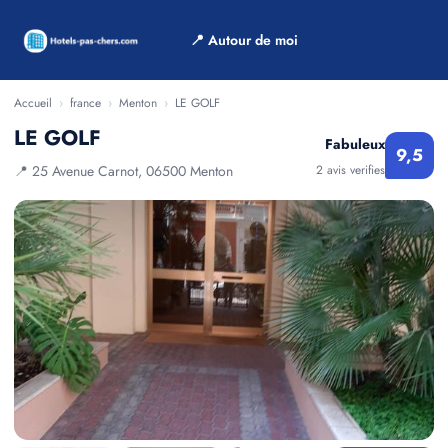
📍 Autour de moi
Accueil
›
france
›
Menton
›
LE GOLF
LE GOLF
Fabuleux
9,5
📍 25 Avenue Carnot, 06500 Menton
2 avis verifies