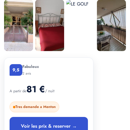
+ 3 photos
Fabuleux
9,5
2 avis
81 €
/ nuit
A partir de
Tres demande a Menton
Voir les prix & reserver →