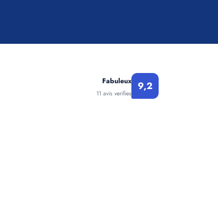
Fabuleux
9,2
11 avis verifies