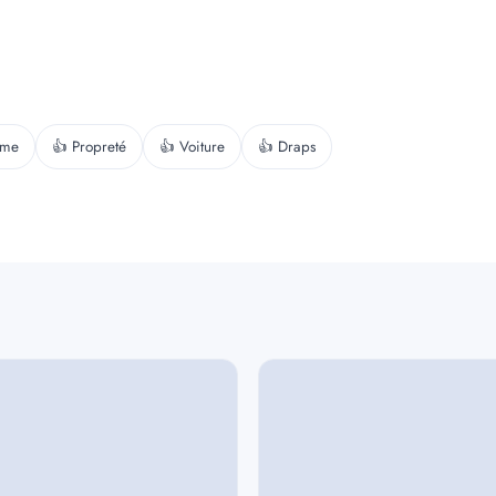
lme
👍 Propreté
👍 Voiture
👍 Draps