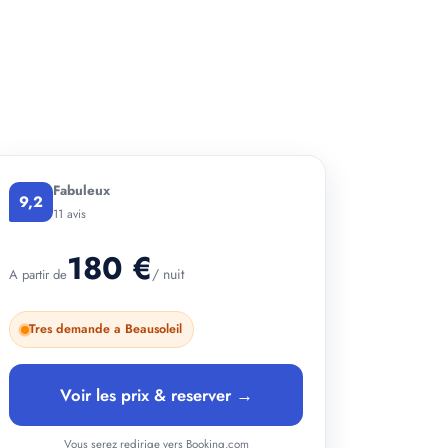
+ 2 photos
Fabuleux
9,2
11 avis
180 €
/ nuit
A partir de
Tres demande a Beausoleil
Voir les prix & reserver →
Vous serez redirige vers Booking.com