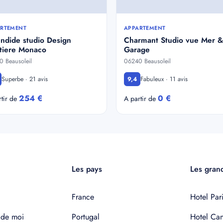
RTEMENT
APPARTEMENT
ndide studio Design
Charmant Studio vue Mer &
ntiere Monaco
Garage
 Beausoleil
06240 Beausoleil
Superbe · 21 avis
Fabuleux · 11 avis
9,4
254 €
0 €
rtir de
A partir de
Les pays
Les grand
France
Hotel Pari
 de moi
Portugal
Hotel Ca