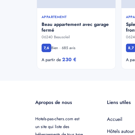
APPARTEMENT
APPA
Beau appartement avec garage
Sple
fermé
fro
06240 Beausoleil
06240
Bien · 685 avis
7,6
8,7
230 €
A partir de
A pa
Apropos de nous
Liens utiles
Hotels-pas-chers.com est
Accueil
un site qui liste des
Hôtels autour
hébergements de tous type