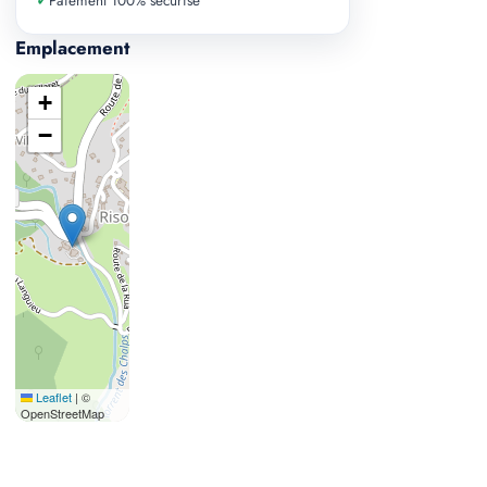
✓
Paiement 100% securise
Emplacement
+
−
Leaflet
|
©
OpenStreetMap