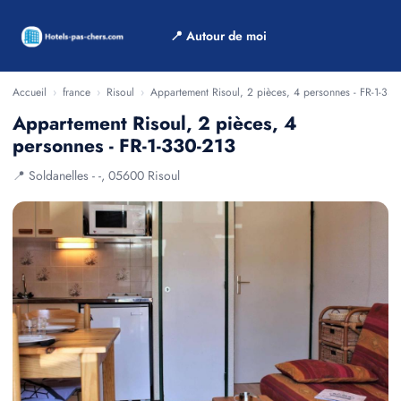
📍 Autour de moi
Accueil
›
france
›
Risoul
›
Appartement Risoul, 2 pièces, 4 personnes - FR-1-330
Appartement Risoul, 2 pièces, 4
personnes - FR-1-330-213
📍 Soldanelles - -, 05600 Risoul