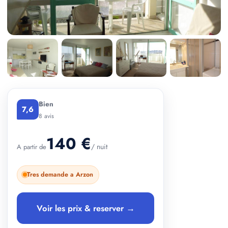
+ 2 photos
Bien
7,6
8 avis
140 €
/ nuit
A partir de
Tres demande a Arzon
Voir les prix & reserver →