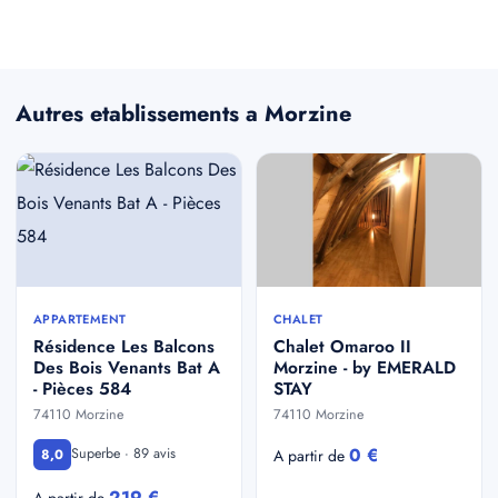
Autres etablissements a Morzine
APPARTEMENT
CHALET
Résidence Les Balcons
Chalet Omaroo II
Des Bois Venants Bat A
Morzine - by EMERALD
- Pièces 584
STAY
74110 Morzine
74110 Morzine
0 €
Superbe · 89 avis
8,0
A partir de
219 €
A partir de