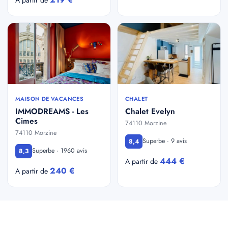
MAISON DE VACANCES
CHALET
IMMODREAMS - Les
Chalet Evelyn
Cimes
74110 Morzine
74110 Morzine
Superbe · 9 avis
8,4
Superbe · 1960 avis
8,3
444 €
A partir de
240 €
A partir de