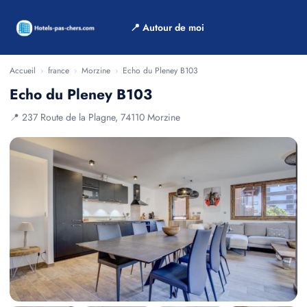
📍 Autour de moi
Accueil
›
france
›
Morzine
›
Echo du Pleney B103
Echo du Pleney B103
📍 237 Route de la Plagne, 74110 Morzine