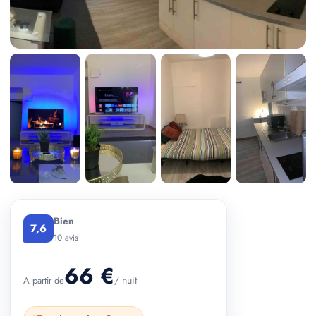
+ 6 photos
Bien
7,6
10 avis
66 €
/ nuit
A partir de