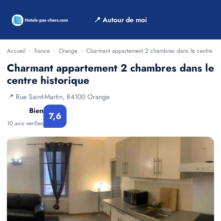
📍 Autour de moi
Accueil
›
france
›
Orange
›
Charmant appartement 2 chambres dans le centre his
Charmant appartement 2 chambres dans le
centre historique
📍 Rue Saint-Martin, 84100 Orange
Bien
7,6
10 avis verifies