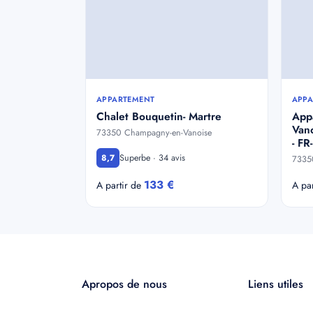
APPARTEMENT
APPA
Chalet Bouquetin- Martre
App
Vano
73350 Champagny-en-Vanoise
- FR
Superbe · 34 avis
8,7
7335
133 €
A partir de
A pa
Apropos de nous
Liens utiles