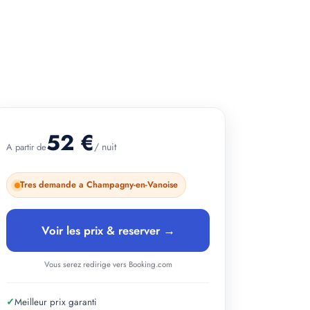
+ 4 photos
52 €
/ nuit
A partir de
Tres demande a Champagny-en-Vanoise
Voir les prix & reserver →
Vous serez redirige vers Booking.com
✓
Meilleur prix garanti