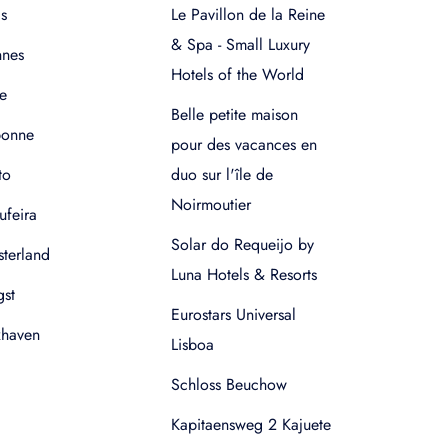
s
Le Pavillon de la Reine
& Spa - Small Luxury
nnes
Hotels of the World
e
Belle petite maison
bonne
pour des vacances en
to
duo sur l'île de
Noirmoutier
ufeira
Solar do Requeijo by
terland
Luna Hotels & Resorts
gst
Eurostars Universal
xhaven
Lisboa
Schloss Beuchow
Kapitaensweg 2 Kajuete