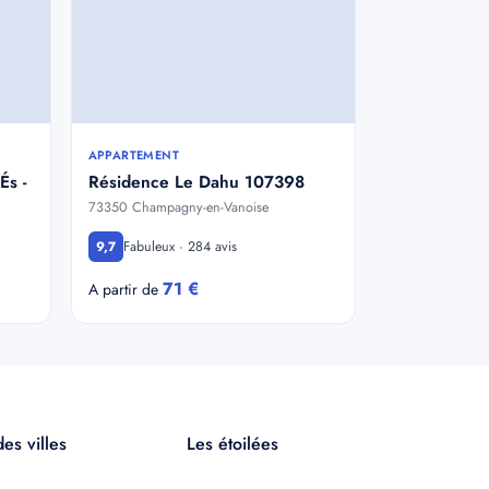
APPARTEMENT
És -
Résidence Le Dahu 107398
73350 Champagny-en-Vanoise
Fabuleux · 284 avis
9,7
71 €
A partir de
es villes
Les étoilées