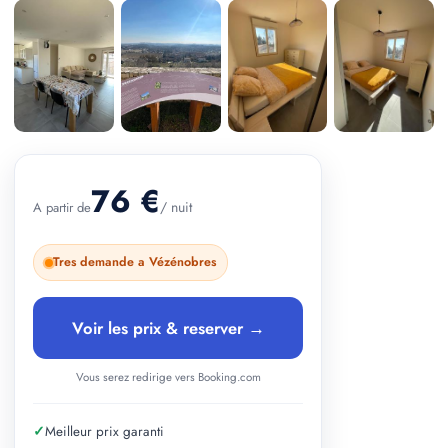
+ 3 photos
76 €
/ nuit
A partir de
Tres demande a Vézénobres
Voir les prix & reserver →
Vous serez redirige vers Booking.com
✓
Meilleur prix garanti