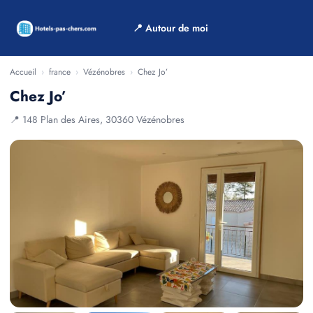
📍 Autour de moi
Accueil
›
france
›
Vézénobres
›
Chez Jo’
Chez Jo’
📍 148 Plan des Aires, 30360 Vézénobres