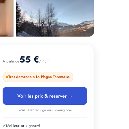
55 €
/ nuit
A partir de
+ 2 photos
Tres demande a La Plagne Tarentaise
Voir les prix & reserver →
Vous serez redirige vers Booking.com
✓
Meilleur prix garanti