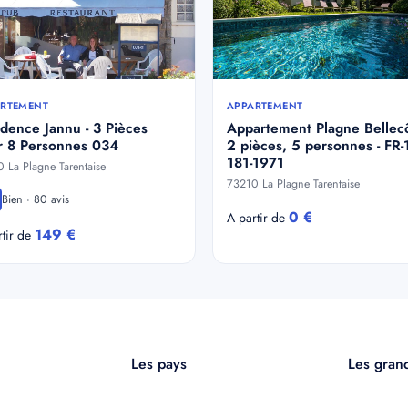
RTEMENT
APPARTEMENT
dence Jannu - 3 Pièces
Appartement Plagne Bellec
r 8 Personnes 034
2 pièces, 5 personnes - FR-1
181-1971
 La Plagne Tarentaise
73210 La Plagne Tarentaise
Bien · 80 avis
0 €
A partir de
149 €
rtir de
Les pays
Les grand