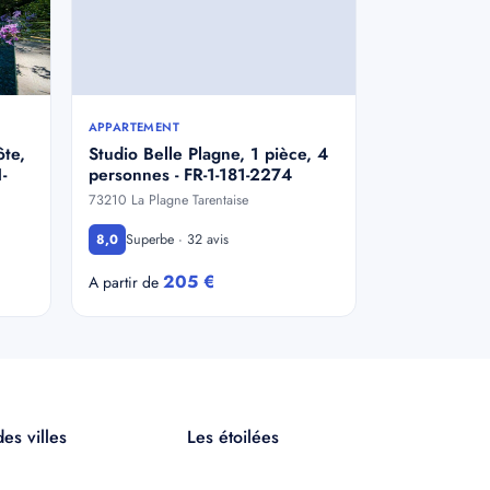
APPARTEMENT
ôte,
Studio Belle Plagne, 1 pièce, 4
-
personnes - FR-1-181-2274
73210 La Plagne Tarentaise
Superbe · 32 avis
8,0
205 €
A partir de
es villes
Les étoilées