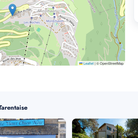
Leaflet
|
© OpenStreetMap
Tarentaise