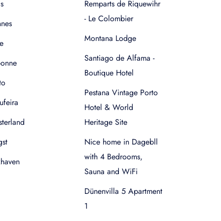
s
Remparts de Riquewihr
- Le Colombier
nnes
Montana Lodge
e
Santiago de Alfama -
bonne
Boutique Hotel
to
Pestana Vintage Porto
ufeira
Hotel & World
terland
Heritage Site
gst
Nice home in Dagebll
with 4 Bedrooms,
xhaven
Sauna and WiFi
Dünenvilla 5 Apartment
1