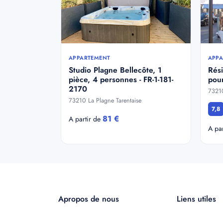
APPARTEMENT
APPA
Studio Plagne Bellecôte, 1
Rési
pièce, 4 personnes - FR-1-181-
pou
2170
73210
73210 La Plagne Tarentaise
7,8
81 €
A partir de
A pa
Apropos de nous
Liens utiles