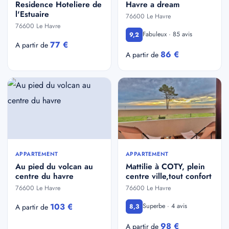
Residence Hoteliere de
Havre a dream
l'Estuaire
76600 Le Havre
76600 Le Havre
Fabuleux · 85 avis
9,2
77 €
A partir de
86 €
A partir de
APPARTEMENT
APPARTEMENT
Au pied du volcan au
Mattilie à COTY, plein
centre du havre
centre ville,tout confort
76600 Le Havre
76600 Le Havre
103 €
Superbe · 4 avis
A partir de
8,3
98 €
A partir de