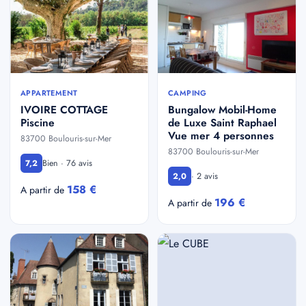
APPARTEMENT
CAMPING
IVOIRE COTTAGE
Bungalow Mobil-Home
Piscine
de Luxe Saint Raphael
Vue mer 4 personnes
83700 Boulouris-sur-Mer
83700 Boulouris-sur-Mer
Bien · 76 avis
7,2
· 2 avis
2,0
158 €
A partir de
196 €
A partir de