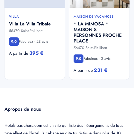
VILLA
MAISON DE VACANCES
Villa La Villa Tribale
* LA MIMOSA *
MAISON 8
56470 Saint-Philibert
PERSONNES PROCHE
PLAGE
Fabuleux · 23 avis
9,0
56470 Saint-Philibert
395 €
A partir de
Fabuleux · 2 avis
9,0
231 €
A partir de
Apropos de nous
Hotels-pas-chers.com est un site qui liste des hébergements de tous
type allant de l'hôtel, la cabane au gîte touristique dans plus de 10