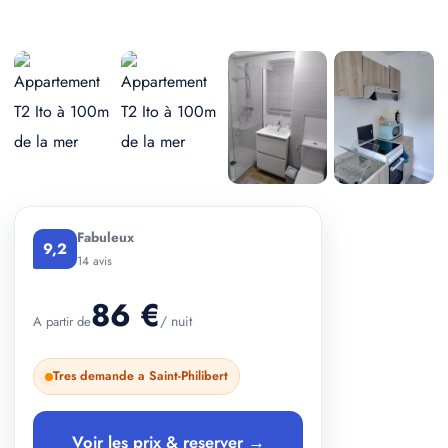
+ 3 photos
Fabuleux
9,2
14 avis
86 €
/ nuit
A partir de
Tres demande a Saint-Philibert
Voir les prix & reserver →