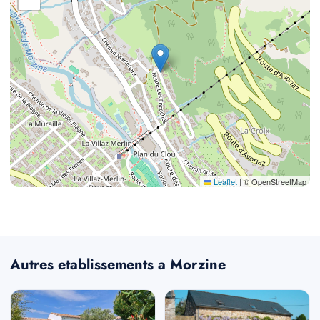
Leaflet
|
© OpenStreetMap
Autres etablissements a Morzine