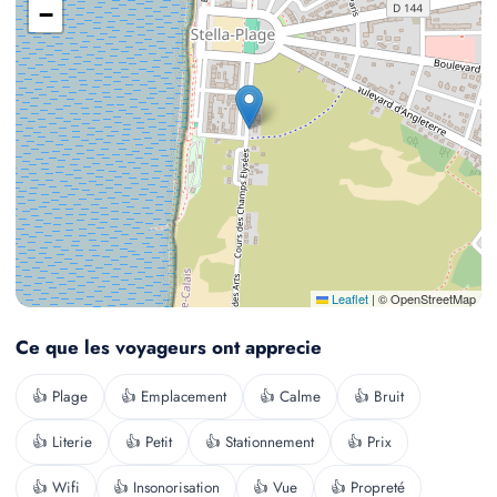
−
Leaflet
|
© OpenStreetMap
Ce que les voyageurs ont apprecie
👍 Plage
👍 Emplacement
👍 Calme
👍 Bruit
👍 Literie
👍 Petit
👍 Stationnement
👍 Prix
👍 Wifi
👍 Insonorisation
👍 Vue
👍 Propreté