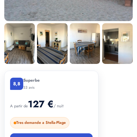
+ 2 photos
Superbe
8,8
33 avis
127 €
/ nuit
A partir de
Tres demande a Stella-Plage