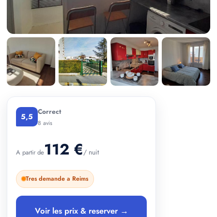
+ 4 photos
Correct
5,5
8 avis
112 €
/ nuit
A partir de
Tres demande a Reims
Voir les prix & reserver →