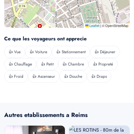
Leaflet
|
© OpenStreetMap
Ce que les voyageurs ont apprecie
👍 Vue
👍 Voiture
👍 Stationnement
👍 Déjeuner
👍 Chauffage
👍 Petit
👍 Chambre
👍 Propreté
👍 Froid
👍 Ascenseur
👍 Douche
👍 Draps
Autres etablissements a Reims