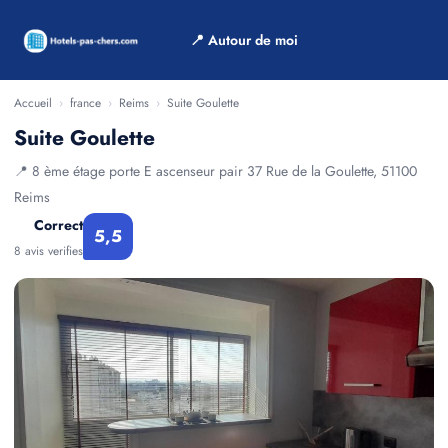
📍 Autour de moi
Accueil
›
france
›
Reims
›
Suite Goulette
Suite Goulette
📍 8 ème étage porte E ascenseur pair 37 Rue de la Goulette, 51100
Reims
Correct
5,5
8 avis verifies