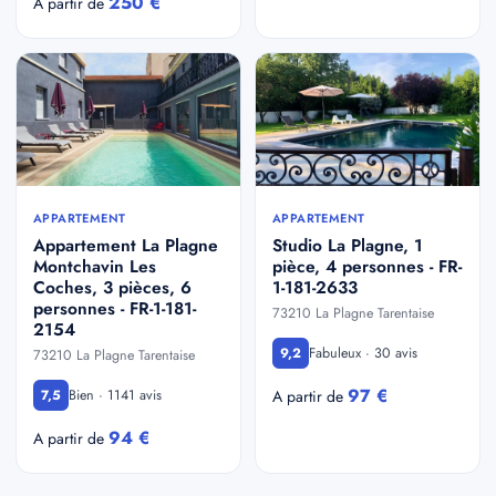
250 €
A partir de
APPARTEMENT
APPARTEMENT
Appartement La Plagne
Studio La Plagne, 1
Montchavin Les
pièce, 4 personnes - FR-
Coches, 3 pièces, 6
1-181-2633
personnes - FR-1-181-
73210 La Plagne Tarentaise
2154
Fabuleux · 30 avis
9,2
73210 La Plagne Tarentaise
97 €
Bien · 1141 avis
7,5
A partir de
94 €
A partir de