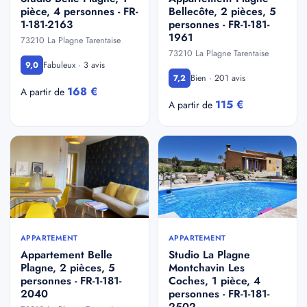
pièce, 4 personnes - FR-
Bellecôte, 2 pièces, 5
1-181-2163
personnes - FR-1-181-
1961
73210 La Plagne Tarentaise
73210 La Plagne Tarentaise
Fabuleux · 3 avis
9,0
Bien · 201 avis
7,2
168 €
A partir de
115 €
A partir de
APPARTEMENT
APPARTEMENT
Appartement Belle
Studio La Plagne
Plagne, 2 pièces, 5
Montchavin Les
personnes - FR-1-181-
Coches, 1 pièce, 4
2040
personnes - FR-1-181-
2502