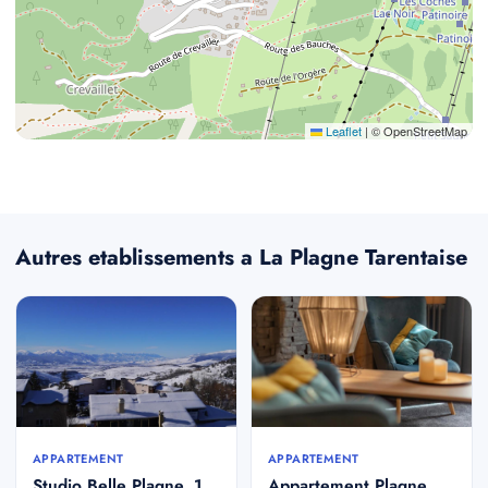
Leaflet
|
© OpenStreetMap
Autres etablissements a La Plagne Tarentaise
APPARTEMENT
APPARTEMENT
Studio Belle Plagne, 1
Appartement Plagne