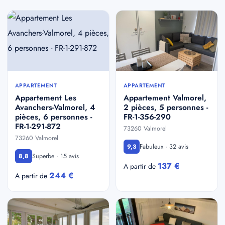
APPARTEMENT
APPARTEMENT
Appartement Les
Appartement Valmorel,
Avanchers-Valmorel, 4
2 pièces, 5 personnes -
pièces, 6 personnes -
FR-1-356-290
FR-1-291-872
73260 Valmorel
73260 Valmorel
Fabuleux · 32 avis
9,3
Superbe · 15 avis
8,8
137 €
A partir de
244 €
A partir de