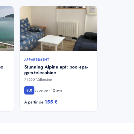
APPARTEMENT
ex
Stunning Alpine apt: pool-spa-
gym-telecabine
74660 Vallorcine
Superbe · 12 avis
8,0
155 €
A partir de