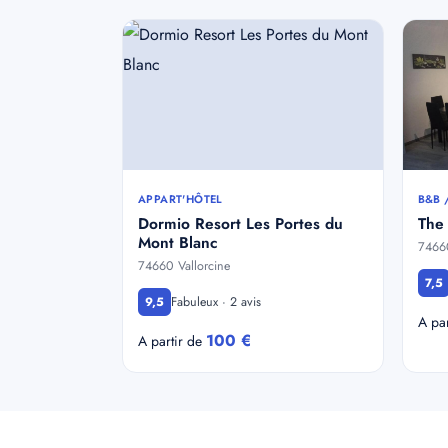
APPART'HÔTEL
B&B 
Dormio Resort Les Portes du
The
Mont Blanc
74660
74660 Vallorcine
7,5
Fabuleux · 2 avis
9,5
A pa
100 €
A partir de