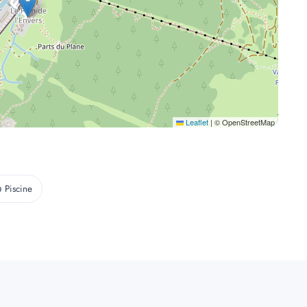
Leaflet
|
© OpenStreetMap
 Piscine