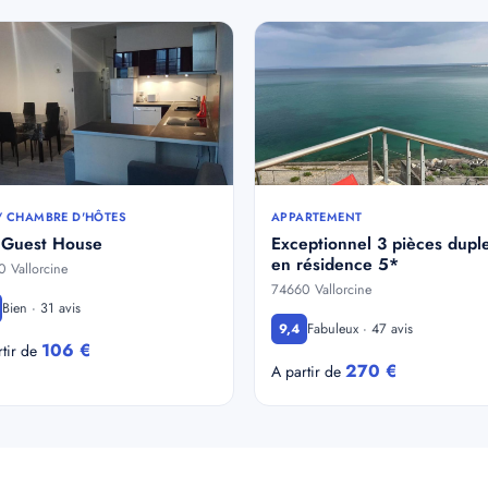
/ CHAMBRE D'HÔTES
APPARTEMENT
 Guest House
Exceptionnel 3 pièces dupl
en résidence 5*
 Vallorcine
74660 Vallorcine
Bien · 31 avis
Fabuleux · 47 avis
9,4
106 €
rtir de
270 €
A partir de