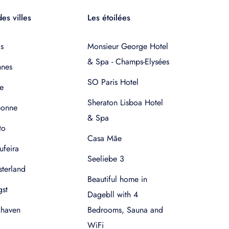
es villes
Les étoilées
s
Monsieur George Hotel
& Spa - Champs-Elysées
nnes
SO Paris Hotel
e
Sheraton Lisboa Hotel
bonne
& Spa
to
Casa Mãe
ufeira
Seeliebe 3
terland
Beautiful home in
gst
Dagebll with 4
xhaven
Bedrooms, Sauna and
WiFi