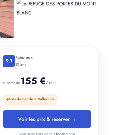
Fabuleux
9,1
+ 2 photos
10 avis
155 €
/ nuit
A partir de
Tres demande a Vallorcine
Voir les prix & reserver →
Vous serez redirige vers Booking.com