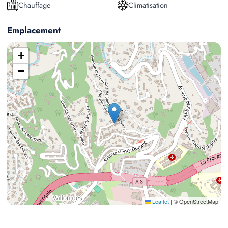
Chauffage
Climatisation
Emplacement
+
−
Leaflet
|
© OpenStreetMap