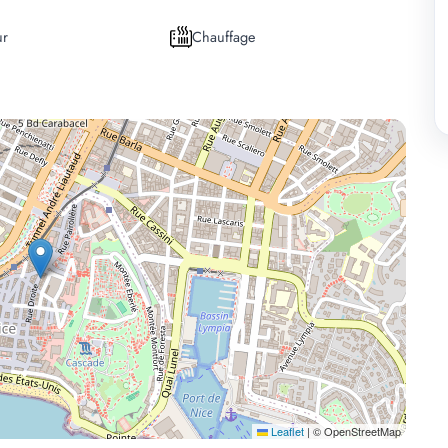
ur
Chauffage
Leaflet
|
© OpenStreetMap