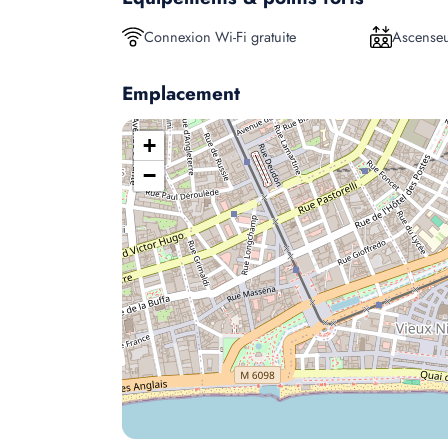
Connexion Wi-Fi gratuite
Ascense
Emplacement
+
−