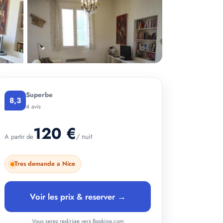
Superbe
8,3
+ 2 photos
4 avis
120 €
/ nuit
A partir de
Tres demande a Nice
Voir les prix & reserver →
Vous serez redirige vers Booking.com