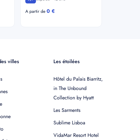
0 €
A partir de
es villes
Les étoilées
s
Hôtel du Palais Biarritz,
in The Unbound
nnes
Collection by Hyatt
e
Les Sarments
bonne
Sublime Lisboa
to
VidaMar Resort Hotel