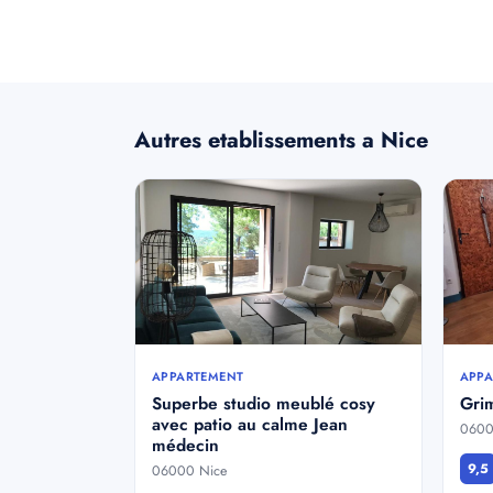
Autres etablissements a Nice
APPARTEMENT
APPA
Superbe studio meublé cosy
Grim
avec patio au calme Jean
0600
médecin
9,5
06000 Nice