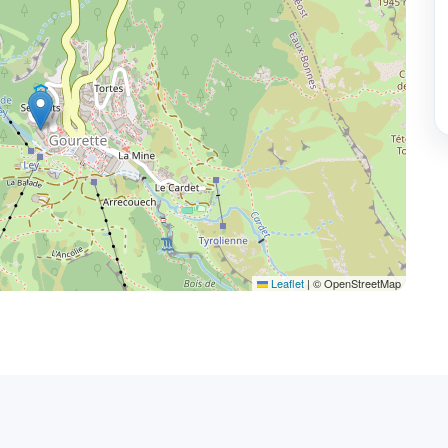
Leaflet
|
© OpenStreetMap