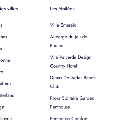
es villes
Les étoilées
s
Villa Emerald
nnes
Auberge du Jeu de
Paume
e
Vila Valverde Design
bonne
Country Hotel
to
Dunas Douradas Beach
ufeira
Club
terland
Prora Solitaire Garden
gst
Penthouse
xhaven
Penthouse Comfort