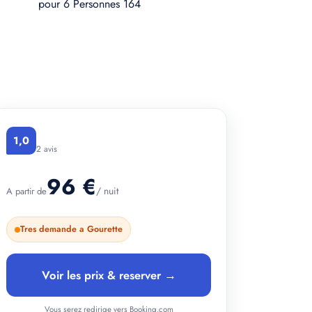
+ 2 photos
1,0
2 avis
96 €
/ nuit
A partir de
Tres demande a Gourette
Voir les prix & reserver →
Vous serez redirige vers Booking.com