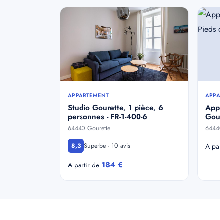
APPARTEMENT
APPA
Studio Gourette, 1 pièce, 6
App
personnes - FR-1-400-6
Gour
64440 Gourette
6444
Superbe · 10 avis
8,3
A pa
184 €
A partir de