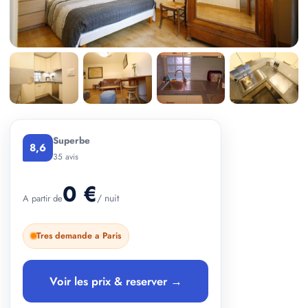
+ 2 photos
Superbe
8,6
35 avis
0 €
/ nuit
A partir de
Tres demande a Paris
Voir les prix & reserver →