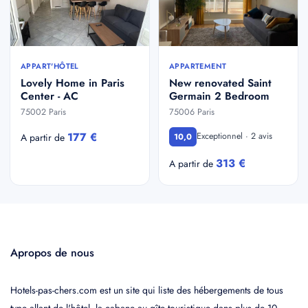
APPART'HÔTEL
APPARTEMENT
Lovely Home in Paris
New renovated Saint
Center - AC
Germain 2 Bedroom
75002 Paris
75006 Paris
177 €
Exceptionnel · 2 avis
A partir de
10,0
313 €
A partir de
Apropos de nous
Hotels-pas-chers.com est un site qui liste des hébergements de tous
type allant de l'hôtel, la cabane au gîte touristique dans plus de 10