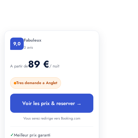
+ 2 photos
Fabuleux
9,0
3 avis
89 €
/ nuit
A partir de
Tres demande a Anglet
Voir les prix & reserver →
Vous serez redirige vers Booking.com
✓
Meilleur prix garanti