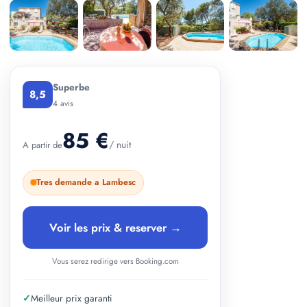
+ 2 photos
Superbe
8,5
4 avis
85 €
/ nuit
A partir de
Tres demande a Lambesc
Voir les prix & reserver →
Vous serez redirige vers Booking.com
✓
Meilleur prix garanti