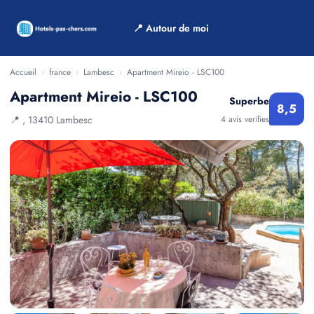
📍 Autour de moi
Accueil
›
france
›
Lambesc
›
Apartment Mireio - LSC100
Apartment Mireio - LSC100
Superbe
8,5
📍 , 13410 Lambesc
4 avis verifies