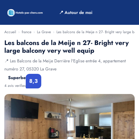
📍 Autour de moi
Accueil
›
france
›
La Grave
›
Les balcons de la Meije n 27- Bright very large bal
Les balcons de la Meije n 27- Bright very
large balcony very well equip
📍 Les Balcons de la Meije Derrière l'Eglise entrée 4, appartement
numéro 27, 05320 La Grave
Superbe
8,3
4 avis verifies