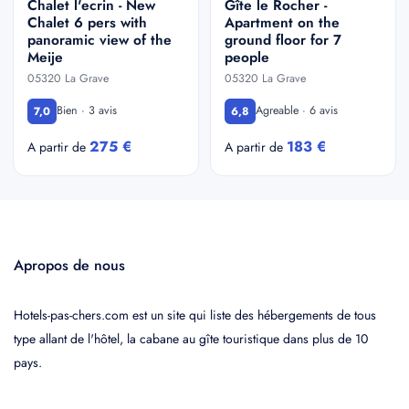
Chalet l'ecrin - New
Gîte le Rocher -
Chalet 6 pers with
Apartment on the
panoramic view of the
ground floor for 7
Meije
people
05320 La Grave
05320 La Grave
Bien · 3 avis
Agreable · 6 avis
7,0
6,8
275 €
183 €
A partir de
A partir de
Apropos de nous
Hotels-pas-chers.com est un site qui liste des hébergements de tous
type allant de l'hôtel, la cabane au gîte touristique dans plus de 10
pays.