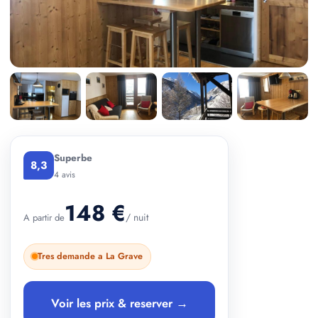
+ 2 photos
Superbe
8,3
4 avis
148 €
/ nuit
A partir de
Tres demande a La Grave
Voir les prix & reserver →