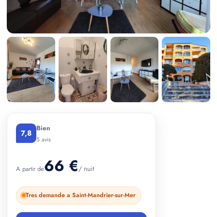
+ 2 photos
Bien
7,8
5 avis
66 €
/ nuit
A partir de
Tres demande a Saint-Mandrier-sur-Mer