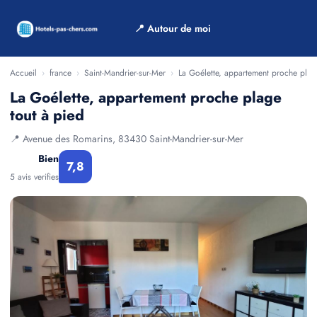
📍 Autour de moi
Accueil
›
france
›
Saint-Mandrier-sur-Mer
›
La Goélette, appartement proche plag
La Goélette, appartement proche plage
tout à pied
📍 Avenue des Romarins, 83430 Saint-Mandrier-sur-Mer
Bien
7,8
5 avis verifies