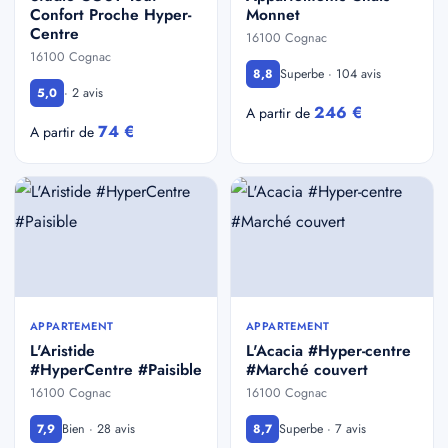
Confort Proche Hyper-
Monnet
Centre
16100 Cognac
16100 Cognac
Superbe · 104 avis
8,8
· 2 avis
5,0
246 €
A partir de
74 €
A partir de
APPARTEMENT
APPARTEMENT
L'Aristide
L'Acacia #Hyper-centre
#HyperCentre #Paisible
#Marché couvert
16100 Cognac
16100 Cognac
Bien · 28 avis
Superbe · 7 avis
7,9
8,7