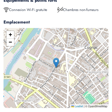
Equipements & points forts
Connexion Wi-Fi gratuite
Chambres non-fumeurs
Emplacement
+
−
Leaflet
|
© OpenStreetMap