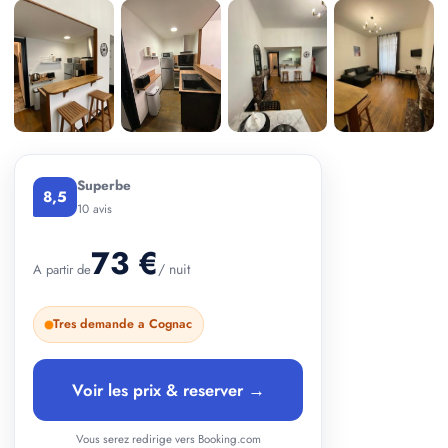
+ 2 photos
Superbe
8,5
10 avis
73 €
/ nuit
A partir de
Tres demande a Cognac
Voir les prix & reserver →
Vous serez redirige vers Booking.com