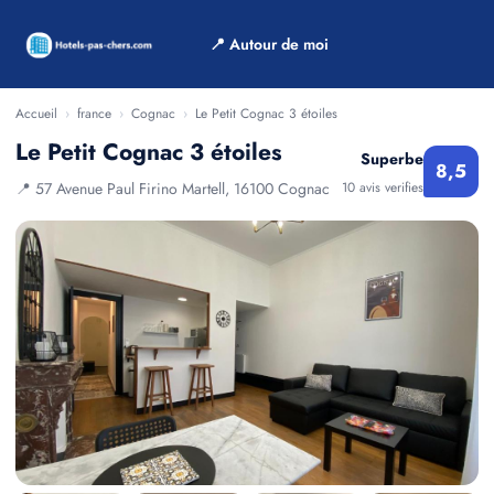
📍 Autour de moi
Accueil
›
france
›
Cognac
›
Le Petit Cognac 3 étoiles
Le Petit Cognac 3 étoiles
Superbe
8,5
📍 57 Avenue Paul Firino Martell, 16100 Cognac
10 avis verifies