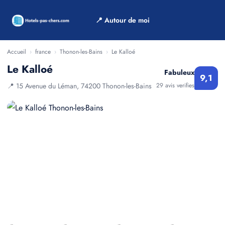
📍 Autour de moi
Accueil
›
france
›
Thonon-les-Bains
›
Le Kalloé
Le Kalloé
Fabuleux
9,1
📍 15 Avenue du Léman, 74200 Thonon-les-Bains
29 avis verifies