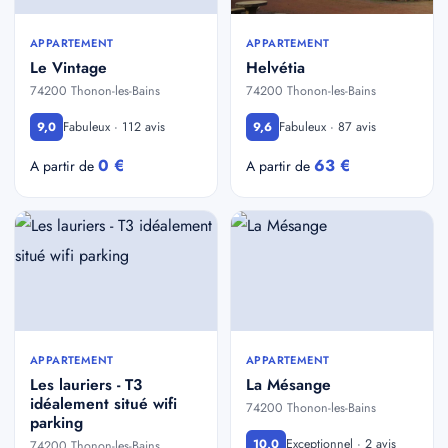
APPARTEMENT
APPARTEMENT
Le Vintage
Helvétia
74200 Thonon-les-Bains
74200 Thonon-les-Bains
Fabuleux · 112 avis
Fabuleux · 87 avis
9,0
9,6
0 €
63 €
A partir de
A partir de
APPARTEMENT
APPARTEMENT
Les lauriers - T3
La Mésange
idéalement situé wifi
74200 Thonon-les-Bains
parking
Exceptionnel · 2 avis
10,0
74200 Thonon-les-Bains