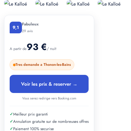
+ 3 photos
Fabuleux
9,1
29 avis
93 €
/ nuit
A partir de
Tres demande a Thonon-les-Bains
Voir les prix & reserver →
Vous serez redirige vers Booking.com
✓
Meilleur prix garanti
✓
Annulation gratuite sur de nombreuses offres
✓
Paiement 100% securise