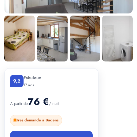
+ 1 photos
Fabuleux
9,2
17 avis
76 €
/ nuit
A partir de
Tres demande a Badens