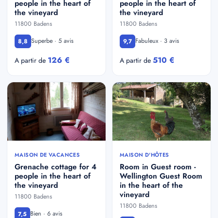
people in the heart of
people in the heart of
the vineyard
the vineyard
11800 Badens
11800 Badens
Superbe · 5 avis
Fabuleux · 3 avis
8,8
9,7
126 €
510 €
A partir de
A partir de
MAISON DE VACANCES
MAISON D'HÔTES
Grenache cottage for 4
Room in Guest room -
people in the heart of
Wellington Guest Room
the vineyard
in the heart of the
vineyard
11800 Badens
11800 Badens
Bien · 6 avis
7,5