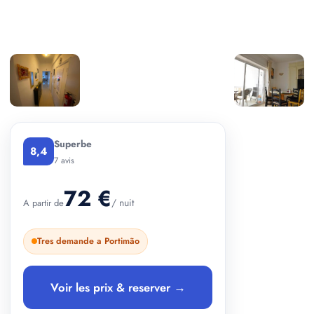
+ 2 photos
Superbe
8,4
7 avis
72 €
/ nuit
A partir de
Tres demande a Portimão
Voir les prix & reserver →