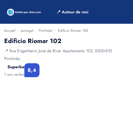
📍 Autour de moi
Accueil
›
portugal
›
Portimão
›
Edificio Riomar 102
Edificio Riomar 102
📍 Rua Engenheiro José de Bívar Apartamento 102, 8500-810
Portimão
Superbe
8,4
7 avis verifies