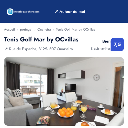
📍 Autour de moi
Accueil
›
portugal
›
Quarteira
›
Tenis Golf Mar by OCvillas
Tenis Golf Mar by OCvillas
Bien
7,5
📍 Rua de Espanha, 8125-.507 Quarteira
8 avis verifies