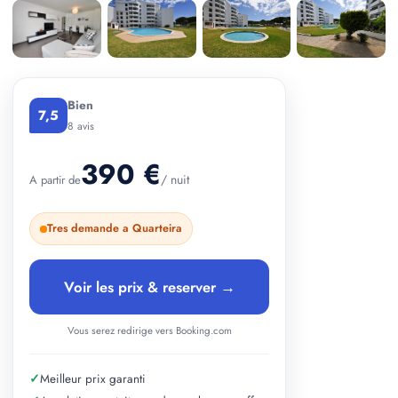
+ 2 photos
Bien
7,5
8 avis
390 €
/ nuit
A partir de
Tres demande a Quarteira
Voir les prix & reserver →
Vous serez redirige vers Booking.com
✓
Meilleur prix garanti