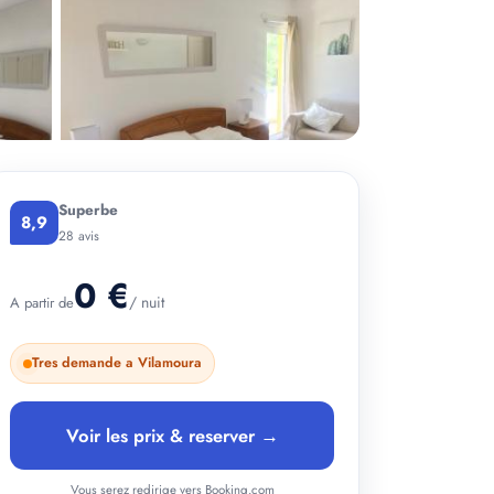
Superbe
8,9
+ 2 photos
28 avis
0 €
/ nuit
A partir de
Tres demande a Vilamoura
Voir les prix & reserver →
Vous serez redirige vers Booking.com