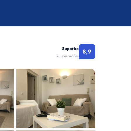
Superbe
8,9
28 avis verifies