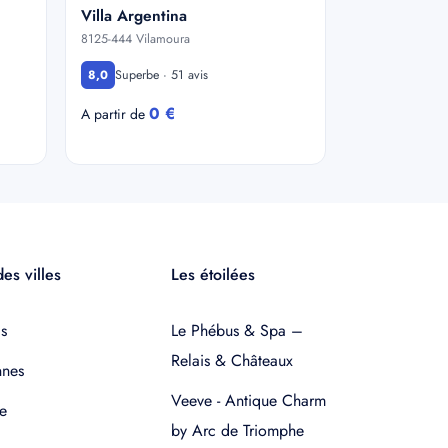
Villa Argentina
8125-444 Vilamoura
Superbe · 51 avis
8,0
0 €
A partir de
es villes
Les étoilées
s
Le Phébus & Spa –
Relais & Châteaux
nnes
Veeve - Antique Charm
e
by Arc de Triomphe