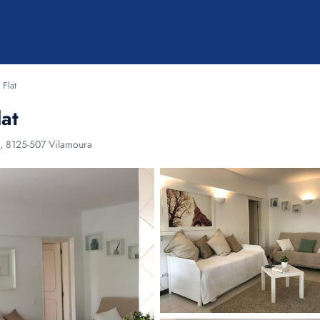
 Flat
at
4, 8125-507 Vilamoura