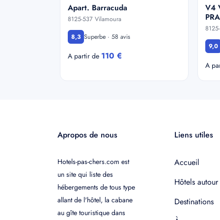
Apart. Barracuda
V4 V
PRA
8125-537 Vilamoura
8125
Superbe · 58 avis
8,3
9,0
110 €
A partir de
A pa
Apropos de nous
Liens utiles
Hotels-pas-chers.com est
Accueil
un site qui liste des
Hôtels autour
hébergements de tous type
allant de l'hôtel, la cabane
Destinations
au gîte touristique dans