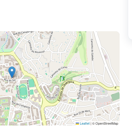
Leaflet
|
© OpenStreetMap