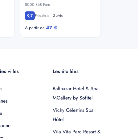
8000-368 Faro
Fabuleux · 3 avis
9,7
47 €
A partir de
es villes
Les étoilées
s
Balthazar Hotel & Spa -
MGallery by Sofitel
nnes
Vichy Célestins Spa
e
Hôtel
bonne
Vila Vita Parc Resort &
to