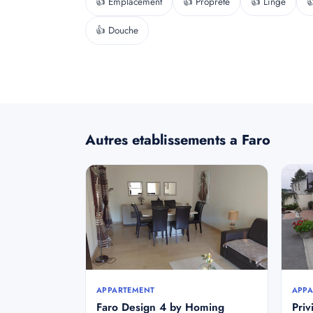
👍 Emplacement
👍 Propreté
👍 Linge

👍 Douche
Autres etablissements a Faro
APPARTEMENT
APPA
Faro Design 4 by Homing
Pri