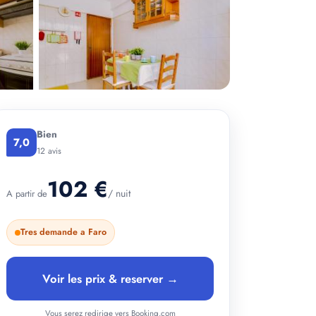
+ 2 photos
Bien
7,0
12 avis
102 €
/ nuit
A partir de
Tres demande a Faro
Voir les prix & reserver →
Vous serez redirige vers Booking.com