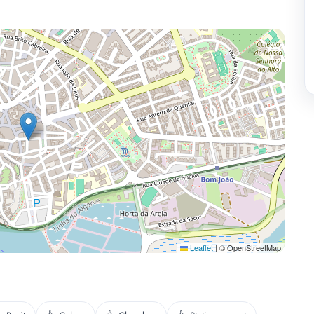
Leaflet
|
© OpenStreetMap