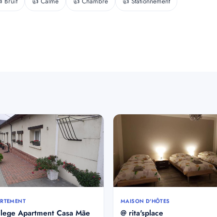
 Bruit
👍 Calme
👍 Chambre
👍 Stationnement
RTEMENT
MAISON D'HÔTES
vilege Apartment Casa Mãe
@ rita'splace