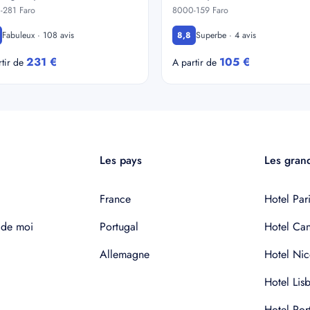
-281 Faro
8000-159 Faro
Fabuleux · 108 avis
Superbe · 4 avis
8,8
231 €
105 €
rtir de
A partir de
Les pays
Les grand
France
Hotel Pari
 de moi
Portugal
Hotel Ca
Allemagne
Hotel Nic
Hotel Lis
Hotel Por