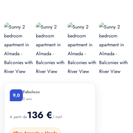
+ 2 photos
Fabuleux
9,0
2 avis
136 €
/ nuit
A partir de