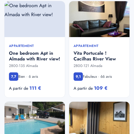
APPARTEMENT
APPARTEMENT
One bedroom Apt in
Vita Portucale !
Almada with River view!
Cacilhas River View
2800-135 Almada
2800-121 Almada
Bien · 6 avis
Fabuleux · 66 avis
7,7
9,1
111 €
109 €
A partir de
A partir de