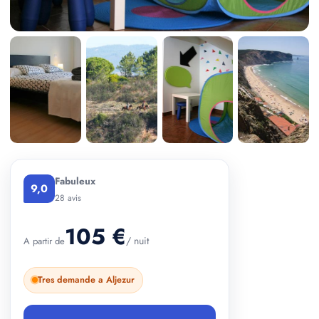
+ 4 photos
Fabuleux
9,0
28 avis
105 €
/ nuit
A partir de
Tres demande a Aljezur