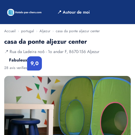
📍 Autour de moi
Accueil
›
portugal
›
Aljezur
›
casa da ponte aljezur center
casa da ponte aljezur center
📍 Rua da Ladeira no6 - 1o andar F, 8670-156 Aljezur
Fabuleux
9,0
28 avis verifies