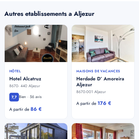
Autres etablissements a Aljezur
HÔTEL
MAISONS DE VACANCES
Hotel Alcatruz
Herdade D’ Amoreira
Aljezur
8670- 440 Aljezur
8670-001 Aljezur
Bien · 56 avis
7,7
176 €
A partir de
86 €
A partir de