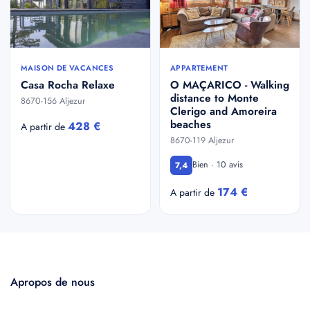
MAISON DE VACANCES
APPARTEMENT
Casa Rocha Relaxe
O MAÇARICO - Walking
distance to Monte
8670-156 Aljezur
Clerigo and Amoreira
beaches
428 €
A partir de
8670-119 Aljezur
Bien · 10 avis
7,4
174 €
A partir de
Apropos de nous