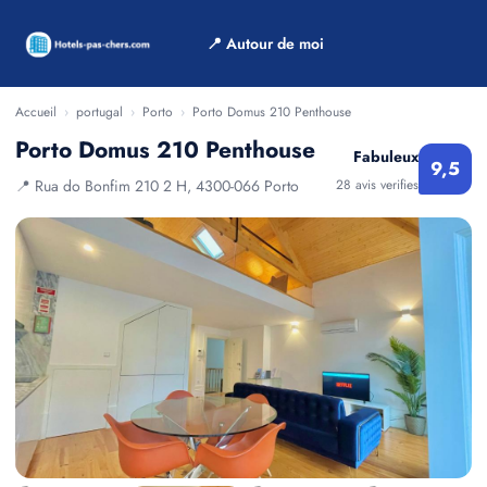
📍 Autour de moi
Accueil
›
portugal
›
Porto
›
Porto Domus 210 Penthouse
Porto Domus 210 Penthouse
Fabuleux
9,5
📍 Rua do Bonfim 210 2 H, 4300-066 Porto
28 avis verifies