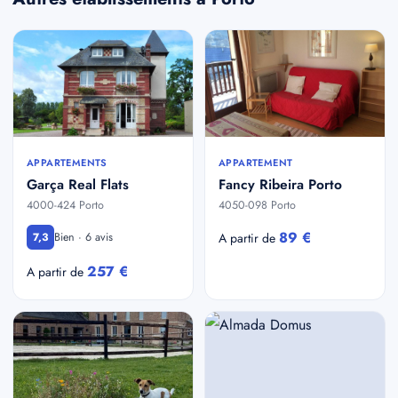
APPARTEMENTS
APPARTEMENT
Garça Real Flats
Fancy Ribeira Porto
4000-424 Porto
4050-098 Porto
89 €
Bien · 6 avis
7,3
A partir de
257 €
A partir de