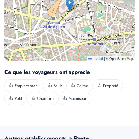
Leaflet
|
© OpenStreetMap
Ce que les voyageurs ont apprecie
👍 Emplacement
👍 Bruit
👍 Calme
👍 Propreté
👍 Petit
👍 Chambre
👍 Ascenseur
Autres etablissements a Porto