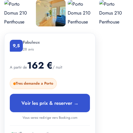
+ 2 photos
Fabuleux
9,5
28 avis
162 €
/ nuit
A partir de
Tres demande a Porto
Voir les prix & reserver →
Vous serez redirige vers Booking.com