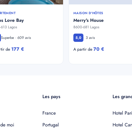
RTEMENT
MAISON D'HÔTES
os Love Bay
Merry's House
-613 Lagos
8600-681 Lagos
Superbe · 609 avis
· 3 avis
5,0
177 €
70 €
rtir de
A partir de
Les pays
Les grand
France
Hotel Pari
 de moi
Portugal
Hotel Ca