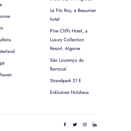
e
Le Fitz Roy, a Beaumier
bonne
hotel
to
Pine Cliffs Hotel, a
ufeira
Luxury Collection
Resort, Algarve
terland
São Lourenço do
gst
Barrocal
xhaven
Strandpark 21 E
Exklusives Holzhaus