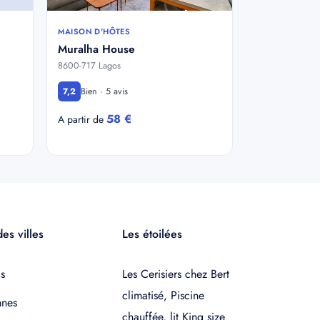
MAISON D'HÔTES
Muralha House
8600-717 Lagos
Bien · 5 avis
7,2
58 €
A partir de
es villes
Les étoilées
s
Les Cerisiers chez Bert
climatisé, Piscine
nnes
chauffée, lit King size