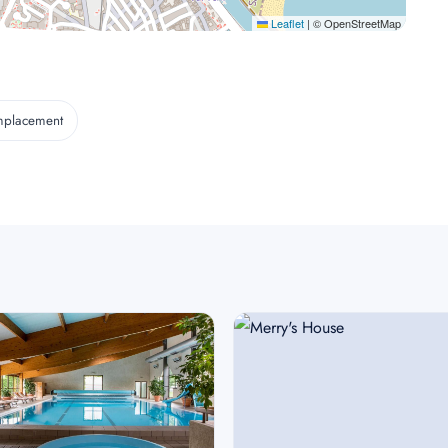
Leaflet
|
© OpenStreetMap
mplacement