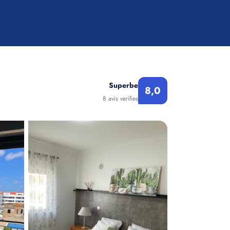
Superbe
8,0
8 avis verifies