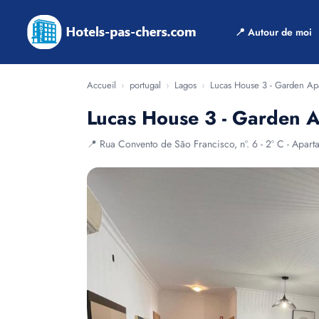
📍 Autour de moi
Accueil
›
portugal
›
Lagos
›
Lucas House 3 - Garden Ap
Lucas House 3 - Garden 
📍 Rua Convento de São Francisco, nº. 6 - 2º C - Apar