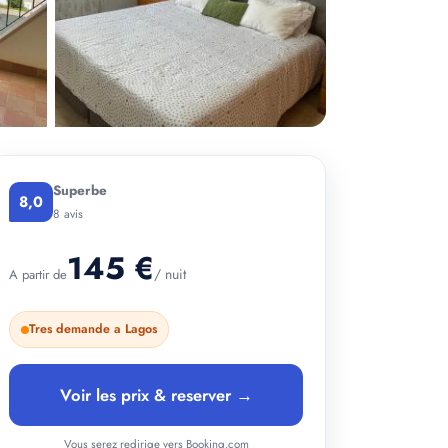
Superbe
8,0
8 avis
145 €
/ nuit
A partir de
Tres demande a Lagos
+ 2 photos
Voir les prix & reserver →
Vous serez redirige vers Booking.com