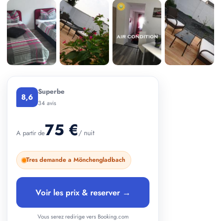
+ 2 photos
Superbe
8,6
34 avis
75 €
/ nuit
A partir de
Tres demande a Mönchengladbach
Voir les prix & reserver →
Vous serez redirige vers Booking.com