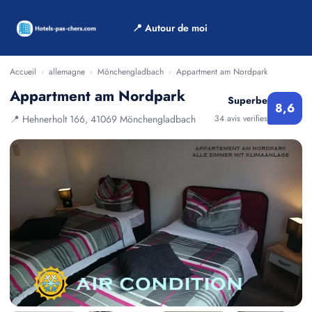
📍 Autour de moi
Accueil
›
allemagne
›
Mönchengladbach
›
Appartment am Nordpark
Appartment am Nordpark
Superbe
8,6
📍 Hehnerholt 166, 41069 Mönchengladbach
34 avis verifies