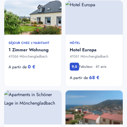
SÉJOUR CHEZ L'HABITANT
HÔTEL
1 Zimmer Wohnung
Hotel Europa
41066 Mönchengladbach
41061 Mönchengladbach
0 €
Fabuleux · 61 avis
A partir de
9,5
68 €
A partir de