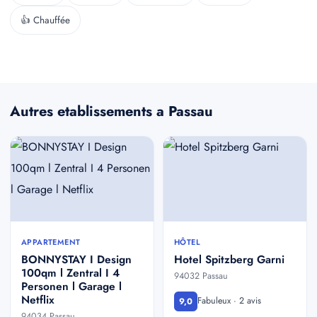
👍 Chauffée
Autres etablissements a Passau
APPARTEMENT
HÔTEL
BONNYSTAY I Design
Hotel Spitzberg Garni
100qm l Zentral I 4
94032 Passau
Personen l Garage l
Netflix
Fabuleux · 2 avis
9,0
94034 Passau