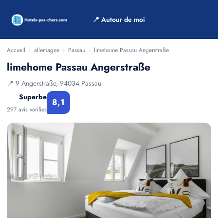
📍 Autour de moi
Accueil
›
allemagne
›
Passau
›
limehome Passau Angerstraße
limehome Passau Angerstraße
📍 9 Angerstraße, 94034 Passau
Superbe
8,1
297 avis verifies