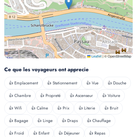
Leaflet
|
© OpenStreetMap
Ce que les voyageurs ont apprecie
👍 Emplacement
👍 Stationnement
👍 Vue
👍 Douche
👍 Chambre
👍 Propreté
👍 Ascenseur
👍 Voiture
👍 Wifi
👍 Calme
👍 Prix
👍 Literie
👍 Bruit
👍 Bagage
👍 Linge
👍 Draps
👍 Chauffage
👍 Froid
👍 Enfant
👍 Déjeuner
👍 Repas