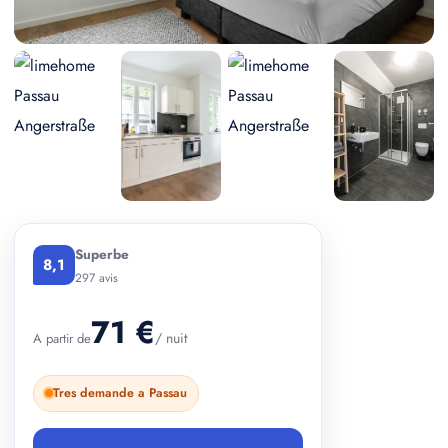
+ 3 photos
Superbe
8,1
297 avis
71 €
/ nuit
A partir de
Tres demande a Passau