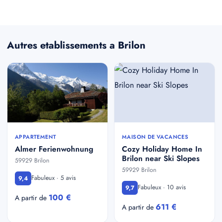
Autres etablissements a Brilon
APPARTEMENT
MAISON DE VACANCES
Almer Ferienwohnung
Cozy Holiday Home In
Brilon near Ski Slopes
59929 Brilon
59929 Brilon
Fabuleux · 5 avis
9,4
Fabuleux · 10 avis
9,7
100 €
A partir de
611 €
A partir de