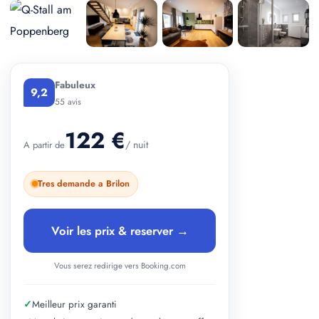
+ 2 photos
Fabuleux
9,2
55 avis
122 €
/ nuit
A partir de
Tres demande a Brilon
Voir les prix & reserver →
Vous serez redirige vers Booking.com
✓
Meilleur prix garanti