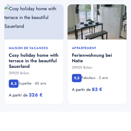
MAISON DE VACANCES
APPARTEMENT
Cosy holiday home with
Ferienwohnung bei
terrace in the beautiful
Natie
Sauerland
59929 Brilon
59929 Brilon
Fabuleux · 2 avis
9,5
Superbe · 60 avis
8,3
83 €
A partir de
326 €
A partir de